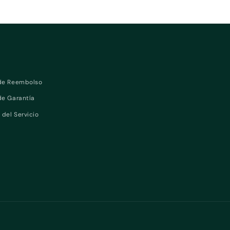
 de Reembolso
 de Garantía
 del Servicio
Violeta