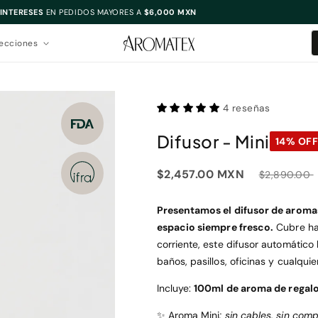
 INTERESES
EN PEDIDOS MAYORES A
$6,000 MXN
ecciones
4 reseñas
Difusor - Mini
14% OF
$2,457.00 MXN
$2,890.00
Precio
Precio
de
habitual
Presentamos el difusor de aromas
oferta
espacio siempre fresco.
Cubre ha
corriente, este difusor automático
baños, pasillos, oficinas y cualqui
Incluye:
100ml de aroma de regalo
✨ Aroma Mini
: sin cables, sin com