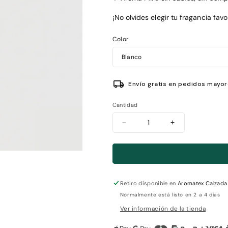
¡No olvides elegir tu fragancia favor
Color
Envío gratis en pedidos mayo
Cantidad
Reducir
Aumentar
cantidad
cantidad
para
para
Difusor
Difusor
-
-
Mini
Mini
Retiro disponible en
Aromatex Calzada
Normalmente está listo en 2 a 4 días
Ver información de la tienda