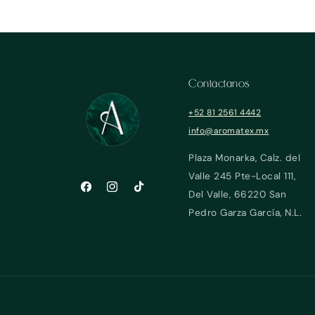
Contáctanos
+52 81 2561 4442
info@aromatex.mx
Plaza Monarka, Calz. del
Valle 245 Pte-Local 111,
Facebook
Instagram
TikTok
Del Valle, 66220 San
Pedro Garza García, N.L.