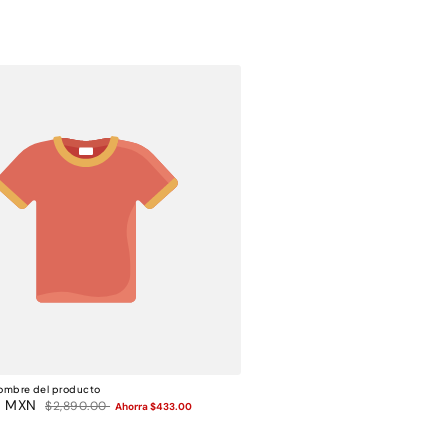
ombre del producto
0 MXN
Precio
$2,890.00
Ahorra $433.00
habitual