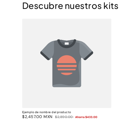
Descubre nuestros kits
Ejemplo de nombre del producto
Precio
$2,457.00 MXN
Precio
$2,890.00
Ahorra $433.00
de
habitual
oferta