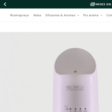
Ir
MESES SIN
directamente
al contenido
Roomsprays
Velas
Difusores & Aromas
Por aroma
Col
Ir
directamente
a la
información
del producto