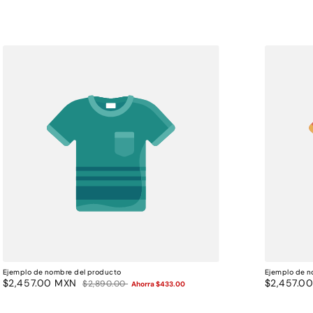
Ejemplo de nombre del producto
Ejemplo de n
Precio
$2,457.00 MXN
Precio
Precio
$2,457.0
$2,890.00
Ahorra $433.00
de
habitual
de
oferta
oferta