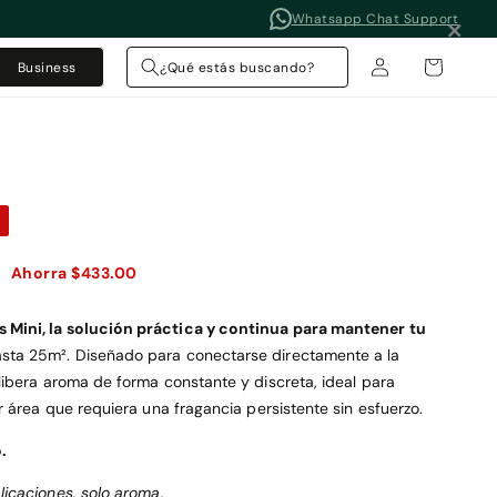
×
Whatsapp Chat Support
Iniciar
Carrito
Business
¿Qué estás buscando?
sesión
F
Ahorra $433.00
 Mini, la solución práctica y continua para mantener tu
sta 25
m².
Diseñado para conectarse directamente a la
 libera aroma de forma constante y discreta, ideal para
er área que requiera una fragancia persistente sin esfuerzo.
.
plicaciones, solo aroma.